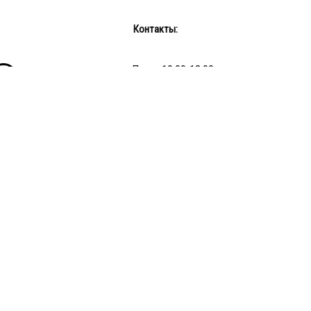
Контакты:
Пн-пт: 10:00-18:00
Сб-Вс: выходной
Интернет-магазин: +375 29 689 08 72
info@bums.by
Наш Instagram
Частное унитарное предприятие "Бумажная Cтудия"