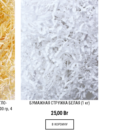
БУМАЖНАЯ 
ПОДРОБН
ТЛО-
БУМАЖНАЯ СТРУЖКА БЕЛАЯ (1 кг)
ПОДРОБНЕЕ
 гр, 4
25,00
Br
В КОРЗИНУ