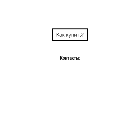
Как купить?
Контакты:
Пн-пт: 10:00-18:00
Сб-Вс: выходной
Интернет-магазин: +375 29 689 08 72
info@bums.by