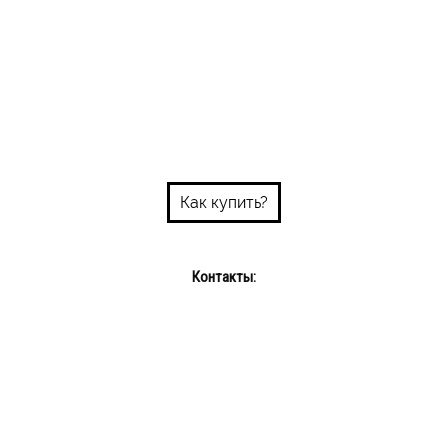
Как купить?
Контакты:
Пн-пт: 10:00-18:00
Сб-Вс: выходной
Интернет-магазин: +375 29 689 08 72