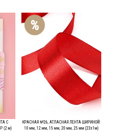
АТЛАСНАЯ Л
ПОДРОБН
%
№95, ШИ
ТА С
КРАСНАЯ №26, АТЛАСНАЯ ЛЕНТА ШИРИНОЙ:
ПОДРОБНЕЕ
 (2 м)
10 мм, 12 мм, 15 мм, 20 мм, 25 мм (23±1м)