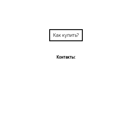
Как купить?
Контакты:
Пн-пт: 10:00-18:00
Сб-Вс: выходной
Интернет-магазин: +375 29 689 08 72
info@bums.by