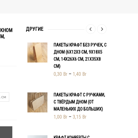
ДРУГИЕ
ОКНОМ
М,
ПАКЕТЫ КРАФТ БЕЗ РУЧЕК, С
К
ДНОМ (6Х12Х3 СМ, 9Х18Х5
Б
СМ, 14Х26Х6 СМ, 21Х35Х8
К
СМ)
С
2
0,30
Br
–
1,40
Br
1
ПАКЕТЫ КРАФТ С РУЧКАМИ,
 см
С ТВЁРДЫМ ДНОМ (ОТ
Б
МАЛЕНЬКИХ ДО БОЛЬШИХ)
К
1,00
Br
–
3,15
Br
3
КРАФТ КОНВЕРТЫ С