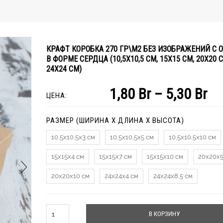
КРАФТ КОРОБКА 270 ГР\М2 БЕЗ ИЗОБРАЖЕНИЙ С 
В ФОРМЕ СЕРДЦА (10,5Х10,5 СМ, 15Х15 СМ, 20Х20 С
24Х24 СМ)
1,80
Br
–
5,30
Br
ЦЕНА:
РАЗМЕР (ШИРИНА Х ДЛИНА Х ВЫСОТА)
10,5х10,5х3 см
10,5х10,5х5 см
10,5х10,5х10 см
15х15х4 см
15х15х7 см
15х15х10 см
20х20х5
20х20х10 см
24х24х4 см
24х24х8,5 см
Количество
В КОРЗИНУ