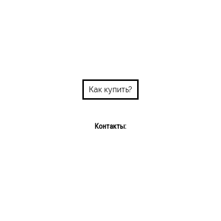
Как купить?
Контакты:
Пн-пт: 10:00-18:00
Сб-Вс: выходной
Интернет-магазин: +375 29 689 08 72