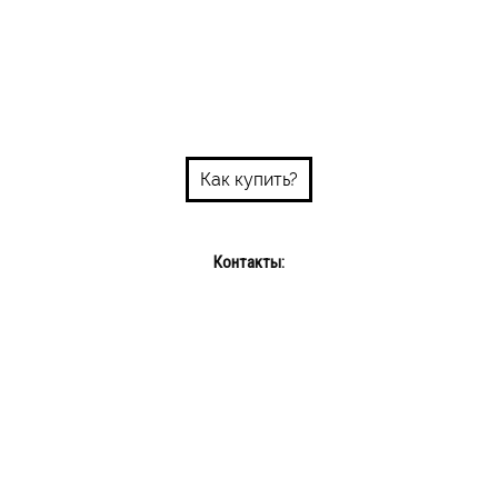
Как купить?
Контакты:
Пн-пт: 10:00-18:00
Сб-Вс: выходной
Интернет-магазин: +375 29 689 08 72