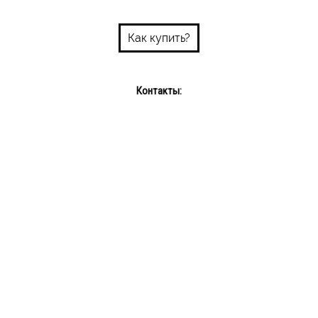
Как купить?
Контакты:
Пн-пт: 10:00-18:00
Сб-Вс: выходной
Интернет-магазин: +375 29 689 08 72
info@bums.by
Наш Instagram