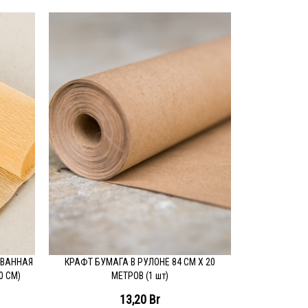
СКЛЕЕ
ПОДРОБН
ШЕСТИГРАН
см,13х13х4 
1,
ОВАННАЯ
КРАФТ БУМАГА В РУЛОНЕ 84 СМ Х 20
ПОДРОБНЕЕ
0 СМ)
МЕТРОВ (1 шт)
13,20
Br