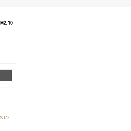
М2, 10
В
ИСТАХ