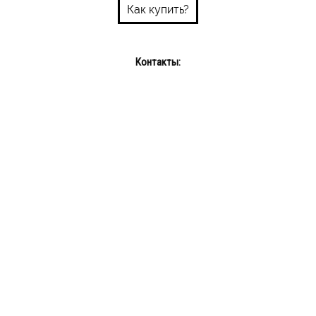
Как купить?
Контакты:
Пн-пт: 10:00-18:00
Сб-Вс: выходной
Интернет-магазин: +375 29 689 08 72
info@bums.by
Наш Instagram