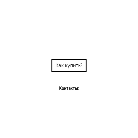
Как купить?
Контакты:
Пн-пт: 10:00-18:00
Сб-Вс: выходной
Интернет-магазин: +375 29 689 08 72